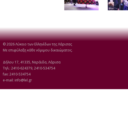
© 2026 Λύκειο των Ελληνίδων της Λάρισας
Με επιφύλαξη κάθε νόμιμου δικαιώματος.
Δήλου 17, 41335, Νεράιδα, Λάρισα
Τηλ.: 2410-624379, 2410-534754
fax: 2410-534754
e-mail:
info@lel.gr