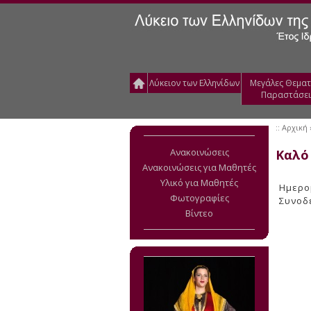
Λύκειον των Ελληνίδων
Μεγάλες Θεματ
Παραστάσει
::
Αρχική
Ανακοινώσεις
Καλό
Ανακοινώσεις για Μαθητές
Υλικό για Μαθητές
Ημερομ
Φωτογραφίες
Συνοδ
Βίντεο