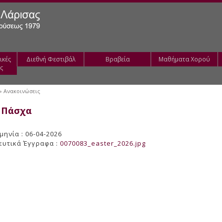
ικές
Διεθνή Φεστιβάλ
Βραβεία
Μαθήματα Χορού
ς
» Ανακοινώσεις
 Πάσχα
ηνία : 06-04-2026
ευτικά Έγγραφα :
0070083_easter_2026.jpg