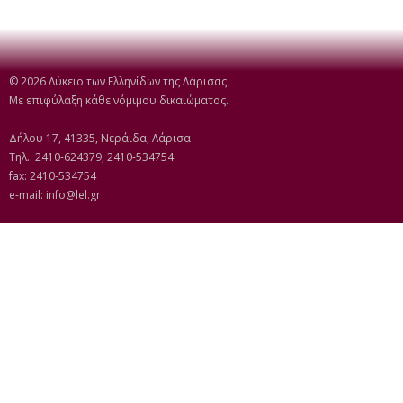
© 2026 Λύκειο των Ελληνίδων της Λάρισας
Με επιφύλαξη κάθε νόμιμου δικαιώματος.
Δήλου 17, 41335, Νεράιδα, Λάρισα
Τηλ.: 2410-624379, 2410-534754
fax: 2410-534754
e-mail:
info@lel.gr