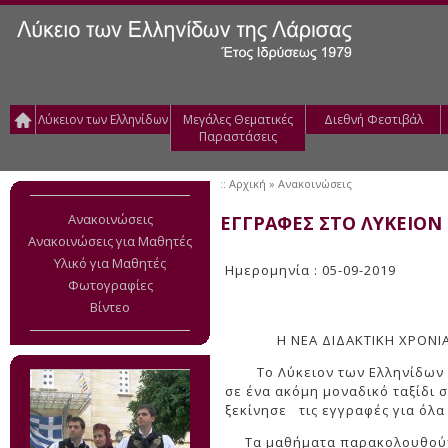
Λύκειον των Ελληνίδων
Μεγάλες Θεματικές
Διεθνή Φεστιβάλ
Παραστάσεις
::
Αρχική
» Ανακοινώσεις
Ανακοινώσεις
ΕΓΓΡΑΦΕΣ ΣΤΟ ΛΥΚΕΙΟΝ
Ανακοινώσεις για Μαθητές
Υλικό για Μαθητές
Ημερομηνία : 05-09-2019
Φωτογραφίες
Βίντεο
Η ΝΕΑ ΔΙΔΑΚΤΙΚΗ ΧΡΟΝΙΑ ΞΕ
Το Λύκειον των Ελληνίδων Λά
σε ένα ακόμη μοναδικό ταξίδι 
ξεκίνησε τις εγγραφές για όλα
Τα μαθήματα παρακολουθούν μ