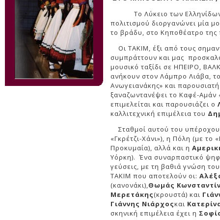
Το Λύκειο των Ελληνίδων της
πολιτισμού διοργανώνει μία μο
το βράδυ, στο Κηποθέατρο της 
Οι ΤΑΚΙΜ, έξι από τους σημαντ
συμπράττουν και μας προσκαλο
μουσικό ταξίδι σε ΗΠΕΙΡΟ, ΒΑΛ
ανήκουν στον Λάμπρο Λιάβα, τ
Ανωγειανάκης» και παρουσιατή 
ξαναζωντανέψει το Καφέ-Αμάν 
επιμελείται και παρουσιάζει ο
καλλιτεχνική επιμέλεια του
Δη
Σταθμοί αυτού του υπέροχου 
«Γκρέτζι-Χάνι»), η Πόλη (με το
Προκυμαία), αλλά και η
Αμερικ
Υόρκη). Ένα συναρπαστικό ψηφ
γεύσεις, με τη βαθιά γνώση το
ΤΑΚΙΜ που αποτελούν οι:
Αλέξ
(κανονάκι),
Θωμάς Κωνσταντί
Μερετάκης
(κρουστά) και
Γιάν
Γιάννης Νιάρχος
και
Κατερίν
σκηνική επιμέλεια έχει η
Σοφί