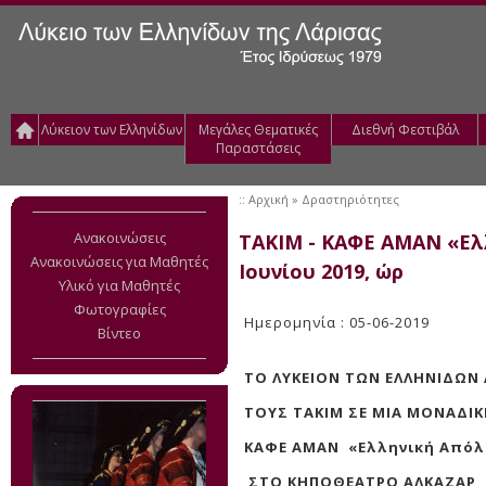
Λύκειον των Ελληνίδων
Μεγάλες Θεματικές
Διεθνή Φεστιβάλ
Παραστάσεις
::
Αρχική
» Δραστηριότητες
Ανακοινώσεις
TAKIM - KΑΦΕ ΑΜΑΝ «Ελ
Ανακοινώσεις για Μαθητές
Ιουνίου 2019, ώρ
Υλικό για Μαθητές
Φωτογραφίες
Ημερομηνία : 05-06-2019
Βίντεο
ΤΟ ΛΥΚΕΙΟΝ ΤΩΝ ΕΛΛΗΝΙΔΩΝ 
ΤΟΥΣ
TAKIM
ΣΕ ΜΙΑ ΜΟΝΑΔΙ
KΑΦΕ ΑΜΑΝ «Ελληνική Απόλ
ΣΤΟ ΚΗΠΟΘΕΑΤΡΟ ΑΛΚΑΖΑΡ,