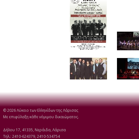
© 2026 Λύκειο των Ελληνίδων της Λάρισας
Με επιφύλαξη κάθε νόμιμου δικαιώματος.
Δήλου 17, 41335, Νεράιδα, Λάρισα
Τηλ.: 2410-624379, 2410-534754