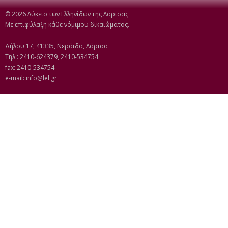
© 2026 Λύκειο των Ελληνίδων της Λάρισας
Με επιφύλαξη κάθε νόμιμου δικαιώματος.
Δήλου 17, 41335, Νεράιδα, Λάρισα
Τηλ.: 2410-624379, 2410-534754
fax: 2410-534754
e-mail:
info@lel.gr