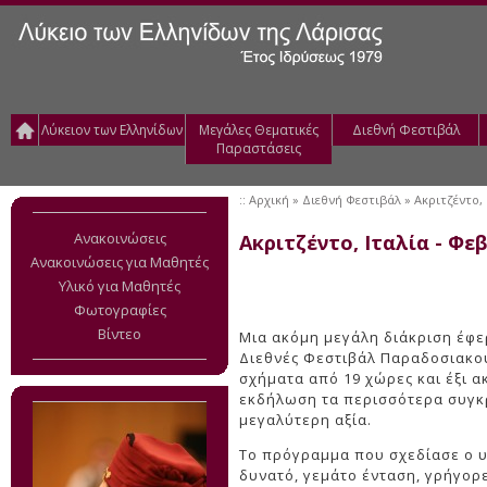
Λύκειον των Ελληνίδων
Μεγάλες Θεματικές
Διεθνή Φεστιβάλ
Παραστάσεις
::
Αρχική
» Διεθνή Φεστιβάλ » Ακριτζέντο, 
Ανακοινώσεις
Ακριτζέντο, Ιταλία - Φε
Ανακοινώσεις για Μαθητές
Υλικό για Μαθητές
Φωτογραφίες
Βίντεο
Μια ακόμη μεγάλη διάκριση έφερ
Διεθνές Φεστιβάλ Παραδοσιακού
σχήματα από 19 χώρες και έξι α
εκδήλωση τα περισσότερα συγκρ
μεγαλύτερη αξία.
Το πρόγραμμα που σχεδίασε ο υ
δυνατό, γεμάτο ένταση, γρήγορε