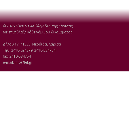
© 2026 Λύκειο των Ελληνίδων της Λάρισας
Με επιφύλαξη κάθε νόμιμου δικαιώματος.
Δήλου 17, 41335, Νεράιδα, Λάρισα
Τηλ.: 2410-624379, 2410-534754
fax: 2410-534754
e-mail:
info@lel.gr