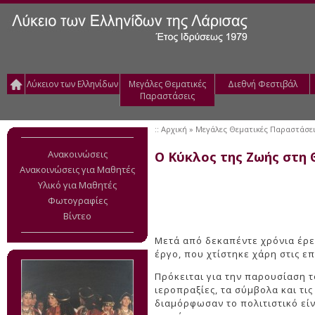
Λύκειον των Ελληνίδων
Μεγάλες Θεματικές
Διεθνή Φεστιβάλ
Παραστάσεις
::
Αρχική
» Μεγάλες Θεματικές Παραστάσει
Ανακοινώσεις
Ο Κύκλος της Ζωής στη 
Ανακοινώσεις για Μαθητές
Υλικό για Μαθητές
Φωτογραφίες
Βίντεο
Μετά από δεκαπέντε χρόνια έρε
έργο, που χτίστηκε χάρη στις 
Πρόκειται για την παρουσίαση τ
ιεροπραξίες, τα σύμβολα και τις
διαμόρφωσαν το πολιτιστικό εί