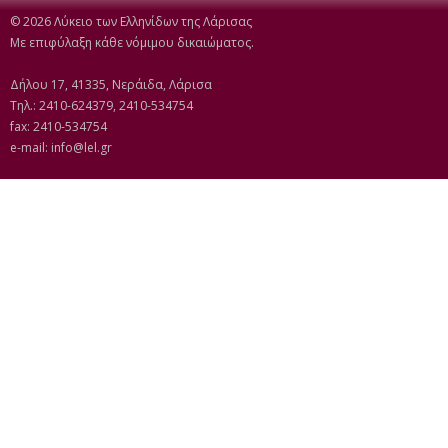
© 2026 Λύκειο των Ελληνίδων της Λάρισας
Με επιφύλαξη κάθε νόμιμου δικαιώματος.
Δήλου 17, 41335, Νεράιδα, Λάρισα
Τηλ.: 2410-624379, 2410-534754
fax: 2410-534754
e-mail:
info@lel.gr