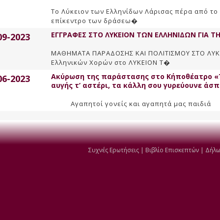
Το Λύκειον των Ελληνίδων Λάρισας πέρα από το
επίκεντρο των δράσεω�
ΕΓΓΡΑΦΕΣ ΣΤΟ ΛΥΚΕΙΟΝ ΤΩΝ ΕΛΛΗΝΙΔΩΝ ΓΙΑ ΤΗ 
09-2023
ΜΑΘΗΜΑΤΑ ΠΑΡΑΔΟΣΗΣ ΚΑΙ ΠΟΛΙΤΙΣΜΟΥ ΣΤΟ ΛΥ
Eλληνικών Xορών στο ΛΥΚΕΙΟΝ Τ�
Ακύρωση της παράστασης στο Κήποθέατρο «Τ
06-2023
αυγής τ’ αστέρι, τα κάλλη σου γυρεύουνε άσπ
Αγαπητοί γονείς και αγ
Συχνές Ερωτήσεις
|
Βιβλίο Επισκεπτών
|
Δήλω