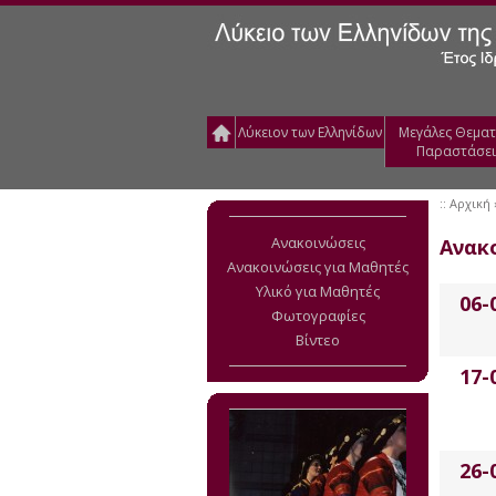
Λύκειον των Ελληνίδων
Μεγάλες Θεματ
Παραστάσει
::
Αρχική
Ανακοινώσεις
Ανακ
Ανακοινώσεις για Μαθητές
Υλικό για Μαθητές
06-
Φωτογραφίες
Βίντεο
17-
26-