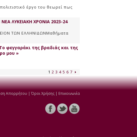
 πολιτιστικό έργο του θεωρεί πως
ΝΕΑ ΛΥΚΕΙΑΚΗ ΧΡΟΝΙΑ 2023-24
ΚΕΙΟΝ ΤΩΝ ΕΛΛΗΝΙΔΩΝMαθήματα
ο φεγγαράκι της βραδιάς και της
ρο μου »
απητά μας παιδιά
1
2
3
4
5
6
7
ση Απορρήτου
|
Όροι Χρήσης
|
Επικοινωνία