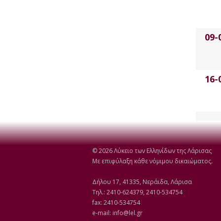
09-
16-
© 2026 Λύκειο των Ελληνίδων της Λάρισας
Με επιφύλαξη κάθε νόμιμου δικαιώματος.
Δήλου 17, 41335, Νεράιδα, Λάρισα
Τηλ.: 2410-624379, 2410-534754
fax: 2410-534754
e-mail:
info@lel.gr