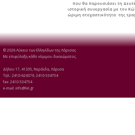
που θα παρουσιάσει τη Δευτέρ
ιστορική συνεργασία με τον Κ
ώριμη στοχαστικότητα της τρα
© 2026 Λύκειο των Ελληνίδων της Λάρισας
Με επιφύλαξη κάθε νόμιμου δικαιώματος.
Δήλου 17, 41335, Νεράιδα, Λάρισα
Τηλ.: 2410-624379, 2410-534754
fax: 2410-534754
e-mail:
info@lel.gr