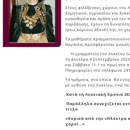
Στους φιλόξενους χώρους του Λ
δημοτικού, γυμνασίου και λυκε
ευαισθησία και αγάπη για τον π
παράδοσης, έχουν τη δυνατότη
τρεις κύριους άξονές της: το χο
Τα μαθήματα πραγματοποιούντα
Νεράιδα, προσφέροντας γνώση 
H γραμματεία του Λυκείου τω
τη Δευτέρα 4 Σεπτεμβρίου 2023
και Σάββατο 11-1 το πρωί στο 
Πληροφορίες στο τηλέφωνο 241
Τα τμήματα, στα οποία θα εντα
με ευθύνη του Λυκείου, ενώ τα
Κατά τη Λυκειακή Χρονιά 20
Παράλληλα συνεχίζεται εν
τίτλο
«Χορικά από την «Ηλέκτρα κ
χοροί…»