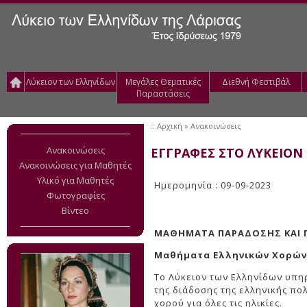
Λύκειον των Ελληνίδων
Μεγάλες Θεματικές
Διεθνή Φεστιβάλ
Παραστάσεις
::
Αρχική
» Ανακοινώσεις
Ανακοινώσεις
ΕΓΓΡΑΦΕΣ ΣΤΟ ΛΥΚΕΙΟΝ 
Ανακοινώσεις για Μαθητές
Υλικό για Μαθητές
Ημερομηνία : 09-09-2023
Φωτογραφίες
Βίντεο
ΜΑΘΗΜΑΤΑ ΠΑΡΑΔΟΣΗΣ ΚΑΙ 
Mαθήματα Eλληνικών Xορών
Tο Λύκειον των Eλληνίδων υπηρ
της διάδοσης της ελληνικής π
χορού για όλες τις ηλικίες.