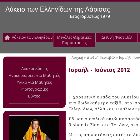
Λύκειον των Ελληνίδων
Μεγάλες Θεματικές
Διεθνή Φεστιβάλ
Παραστάσεις
::
Αρχική
» Διεθνή Φεστιβάλ » Ισραήλ - Ιού
Ανακοινώσεις
Ισραήλ - Ιούνιος 2012
Ανακοινώσεις για Μαθητές
Υλικό για Μαθητές
Φωτογραφίες
Βίντεο
Η χορευτική ομάδα του Λυκείου
ένα δωδεκαήμερο ταξίδι στο Ισρ
Ελληνίδων, αλλά και μεγάλων ε
Έδωσε συνολικά οκτώ παραστάσε
Rishon LeZion, στο Tel Aviv, στ
Με τις παραστάσεις αυτές το Λ