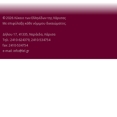
© 2026 Λύκειο των Ελληνίδων της Λάρισας
Με επιφύλαξη κάθε νόμιμου δικαιώματος.
Δήλου 17, 41335, Νεράιδα, Λάρισα
Τηλ.: 2410-624379, 2410-534754
fax: 2410-534754
e-mail:
info@lel.gr