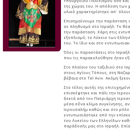
Υπουργείου Πολιτισμού όσο και
της χώρας του. Η απόδοση των 
υλικό χαρακτηρίστηκε απ` όλου
Επισημαίνουμε την παράσταση στ
σε πληθυσμό στο Ισραήλ. Το θέ
την παράσταση. Χάρη στις εντυ
εξοπλισμό, το Λύκειο των Ελλην
του. Το ίδιο και στο εντυπωσιακ
Όλες οι παραστάσεις στο Ισραήλ
που τις παρακολούθησε ήταν εξ
Στο πλαίσιο του ταξιδιού στο Ι
στους Αγίους Τόπους, στη Ναζαρ
βέβαια στο Tel Aviv. Ακόμη ξε
Στο τέλος αυτής της επιτυχημέ
επισκέφτηκε και πάλι την Ιερου
δεκτά από τον Πατριάρχη Ιεροσ
μέσα σ΄ένα κλίμα συγκίνησης, α
Ιερουσαλήμ καθώς και στο ρόλο
εντυπωσιάστηκε από την επίσκ
του Λυκείου των Ελληνίδων καθ
παράδοσής μας στο Ισραήλ. Επίσ