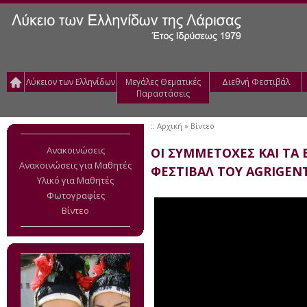
Λύκειον των Ελληνίδων
Μεγάλες Θεματικές
Διεθνή Φεστιβάλ
Παραστάσεις
::
Αρχική
» Βίντεο
Ανακοινώσεις
ΟΙ ΣΥΜΜΕΤΟΧΕΣ ΚΑΙ ΤΑ 
Ανακοινώσεις για Μαθητές
ΦΕΣΤΙΒΑΛ ΤΟΥ AGRIGENT
Υλικό για Μαθητές
Φωτογραφίες
Βίντεο