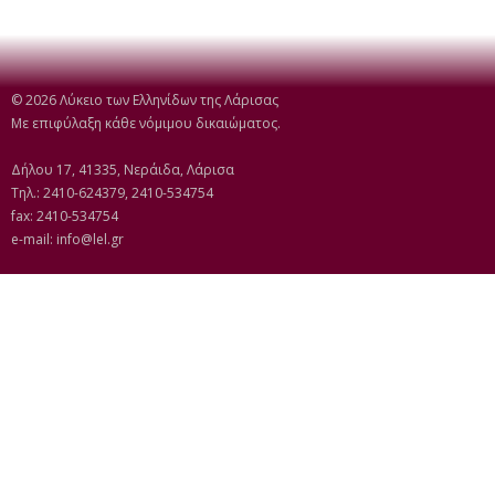
© 2026 Λύκειο των Ελληνίδων της Λάρισας
Με επιφύλαξη κάθε νόμιμου δικαιώματος.
Δήλου 17, 41335, Νεράιδα, Λάρισα
Τηλ.: 2410-624379, 2410-534754
fax: 2410-534754
e-mail:
info@lel.gr